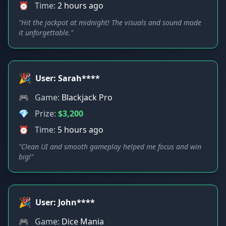
⏰
Time:
2 hours ago
"Hit the jackpot at midnight! The visuals and sound made
it unforgettable."
🎉
User: Sarah****
🎮
Game:
Blackjack Pro
💎
Prize:
$3,200
⏰
Time:
5 hours ago
"Clean UI and smooth gameplay helped me focus and win
big!"
🎉
User: John****
🎮
Game:
Dice Mania