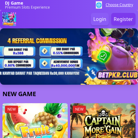
DJ Game
🌐
Choose Country
Premium Slots Experience
Login
Register
✅
29/06/2026 احمد*** کو بونس ملا 3,000 PKR 🎉
NEW GAME
NEW
NEW