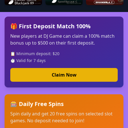
Classic Speed Blackjack 89
Emperor Speed Baccarat C
Shangrila Baccarat 7
🎁 First Deposit Match 100%
New players at DJ Game can claim a 100% match
bonus up to $500 on their first deposit.
📋 Minimum deposit: $20
⏱ Valid for 7 days
Claim Now
🎰 Daily Free Spins
Spin daily and get 20 free spins on selected slot
games. No deposit needed to join!