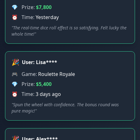
💎
Prize:
$7,800
⏰
Time:
Yesterday
"The real-time dice roll effect is so satisfying. Felt lucky the
whole time!"
🎉
User: Lisa****
🎮
Game:
Roulette Royale
💎
Prize:
$5,400
⏰
Time:
3 days ago
"Spun the wheel with confidence. The bonus round was
pure magic!"
🎉
User: Alex****