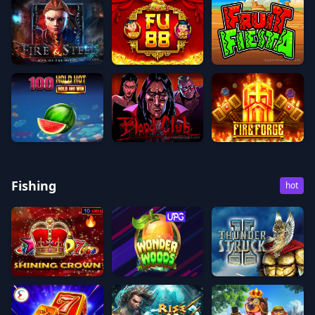
Fire & Steel
Fu 88
Fruit Fiesta
100 Hold Hot Hold And Win
Blood Club
Fire Forge
Fishing
hot
🔥
Shining Crown
Wonder Woods
Thunderstruck II Remas