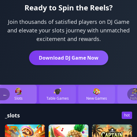
Ready to Spin the Reels?
Join thousands of satisfied players on DJ Game
and elevate your slots journey with unmatched
excitement and rewards.
Download DJ Game Now
←
→
Slots
Table Games
New Games
Fish
_slots
hot
🔥