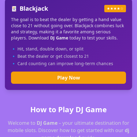
Blackjack
🃏
★★★★☆
The goal is to beat the dealer by getting a hand value
close to 21 without going over. Blackjack combines luck
and strategy, making it a favorite among serious
players. Download
DJ Game
today to test your skills.
🔹 Hit, stand, double down, or split
🔹 Beat the dealer or get closest to 21
🔹 Card counting can improve long-term chances
Play Now
How to Play DJ Game
Welcome to
DJ Game
– your ultimate destination for
mobile slots. Discover how to get started with our
dj