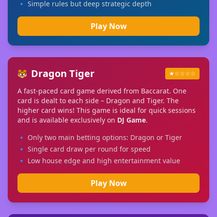
🔹 Simple rules but deep strategic depth
Play Now
Dragon Tiger
🐯
★☆☆☆☆
A fast-paced card game derived from Baccarat. One
card is dealt to each side – Dragon and Tiger. The
higher card wins! This game is ideal for quick sessions
and is available exclusively on
DJ Game
.
🔹 Only two main betting options: Dragon or Tiger
🔹 Single card draw per round for speed
🔹 Low house edge and high entertainment value
Play Now