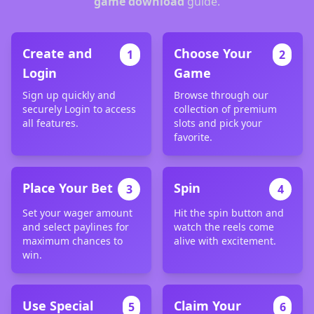
game download
guide.
Create and
Choose Your
1
2
Login
Game
Sign up quickly and
Browse through our
securely Login to access
collection of premium
all features.
slots and pick your
favorite.
Place Your Bet
Spin
3
4
Set your wager amount
Hit the spin button and
and select paylines for
watch the reels come
maximum chances to
alive with excitement.
win.
Use Special
Claim Your
5
6