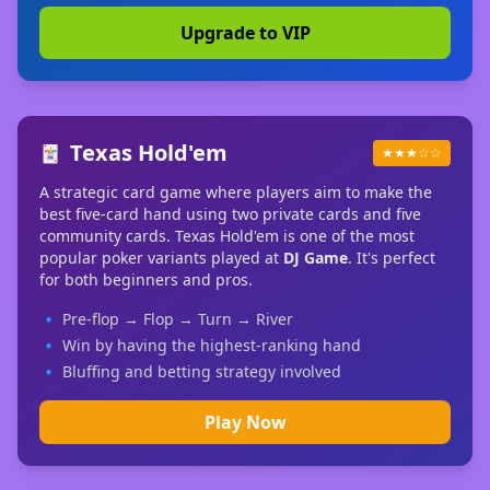
Upgrade to VIP
Texas Hold'em
🃏
★★★☆☆
A strategic card game where players aim to make the
best five-card hand using two private cards and five
community cards. Texas Hold'em is one of the most
popular poker variants played at
DJ Game
. It's perfect
for both beginners and pros.
🔹 Pre-flop → Flop → Turn → River
🔹 Win by having the highest-ranking hand
🔹 Bluffing and betting strategy involved
Play Now