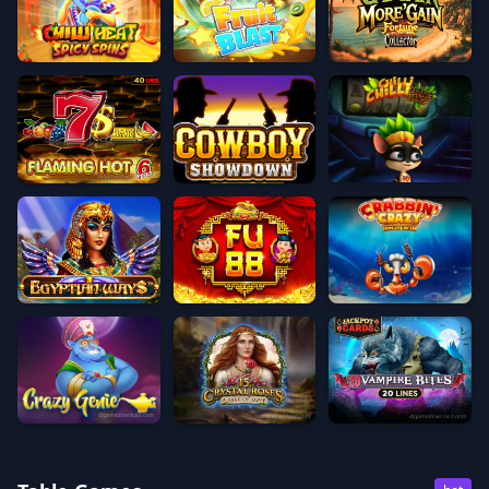
Fruit Blast
Captain More’gain
Chilli Heat Spicy Spins
Chilli Chilli Bang Bang
Flaming Hot 6 Reels
Cowboy Showdown
Crabbin' Crazy
Egyptian Ways
Fu 88
Crazy Genie
15 Crystal Roses A Tale of Love
20 Vampire Beast