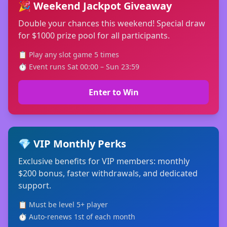
🎉 Weekend Jackpot Giveaway
Double your chances this weekend! Special draw
for $1000 prize pool for all participants.
📋 Play any slot game 5 times
⏱ Event runs Sat 00:00 – Sun 23:59
Enter to Win
💎 VIP Monthly Perks
Exclusive benefits for VIP members: monthly
$200 bonus, faster withdrawals, and dedicated
support.
📋 Must be level 5+ player
⏱ Auto-renews 1st of each month