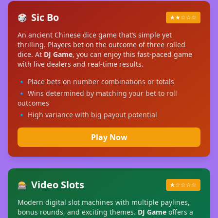
Sic Bo
🎲
★★☆☆☆
An ancient Chinese dice game that’s simple yet
thrilling. Players bet on the outcome of three rolled
dice. At
DJ Game
, you can enjoy this fast-paced game
with live dealers and real-time results.
🔹 Place bets on number combinations or totals
🔹 Wins determined by matching your bet to roll
outcomes
🔹 High variance with big payout potential
Play Now
Video Slots
🎰
★☆☆☆☆
Modern digital slot machines with multiple paylines,
bonus rounds, and exciting themes.
DJ Game
offers a