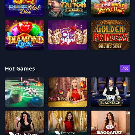
Blue Slot (Dice)
Rise of Triton
The Dog House - Royal H
Diamond Luck
Richie in Vegas
Golden Princess
Hot Games
hot
🔥
🔥
🔥
Speed Baccarat 6
Speed Blackjack 43
Classic Speed Blackjack 119