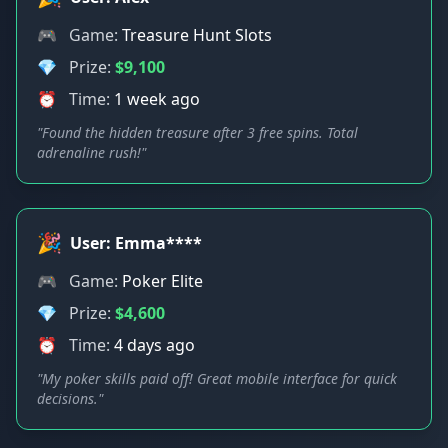
🎮
Game:
Treasure Hunt Slots
💎
Prize:
$9,100
⏰
Time:
1 week ago
"Found the hidden treasure after 3 free spins. Total
adrenaline rush!"
🎉
User: Emma****
🎮
Game:
Poker Elite
💎
Prize:
$4,600
⏰
Time:
4 days ago
"My poker skills paid off! Great mobile interface for quick
decisions."