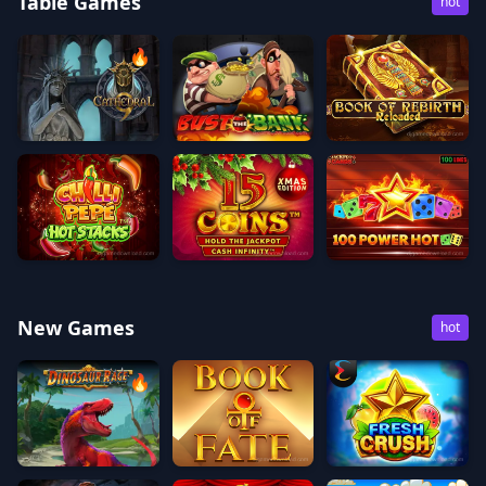
Table Games
hot
🔥
Cathedral 9
Bust The Bank
Book of Rebirth Reloade
Chilli Pepe Hot Stacks
15 Coins Xmas Edition
100 Power Hot Dice
New Games
hot
🔥
Dinosaur Rage
Book of Fate
Fresh Crush